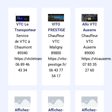
VTC Le
Allo VTC
VITO
Transporteur
Auxerre
PRESTIGE
Service
Chauffeur
Chauffeur
de VTC à
VTC
VTC
Chaumont
Auxerre
Maligny
89340
89000
89800
https://vtcletransporteur.fr/
https://vtcauxerre.
https://vito-
06 89 46
07 83 35
prestige.fr/
43 34
27 60
06 43 77
54 17
Affichez-
Affichez-
Affichez-