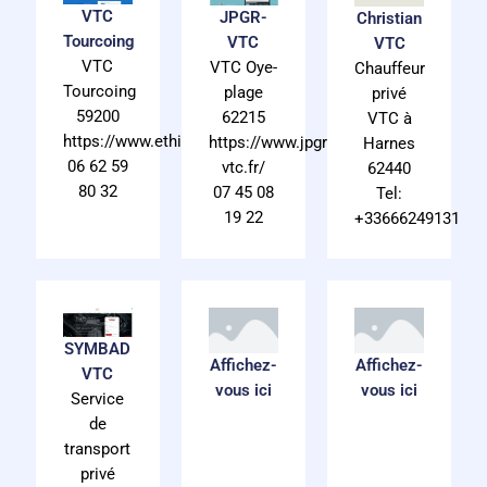
VTC
JPGR-
Christian
Tourcoing
VTC
VTC
VTC
VTC Oye-
Chauffeur
Tourcoing
plage
privé
59200
62215
VTC à
https://www.ethicsmobility.fr/
https://www.jpgr-
Harnes
06 62 59
vtc.fr/
62440
80 32
07 45 08
Tel:
19 22
+33666249131
SYMBAD
Affichez-
Affichez-
VTC
vous ici
vous ici
Service
de
transport
privé