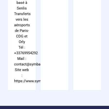
basé à
Senlis
Transferts
vers les
aéroports
de Paris-
CDG et
Orly
Tél :
+33769954292
Mail :
contact@symbadvtc.fr
Site web
:
https://www.symbadvtc.fr/