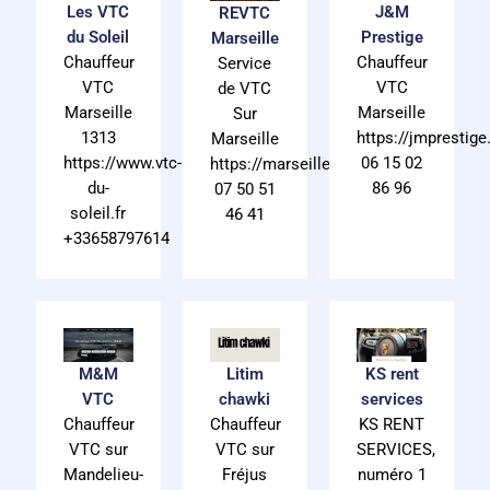
Les VTC
J&M
REVTC
du Soleil
Prestige
Marseille
Chauffeur
Chauffeur
Service
VTC
VTC
de VTC
Marseille
Marseille
Sur
1313
https://jmprestige.
Marseille
https://www.vtc-
06 15 02
https://marseillevtc.fr
du-
86 96
07 50 51
soleil.fr
46 41
+33658797614
Litim
KS rent
M&M
chawki
services
VTC
Chauffeur
KS RENT
Chauffeur
VTC sur
SERVICES,
VTC sur
Fréjus
numéro 1
Mandelieu-