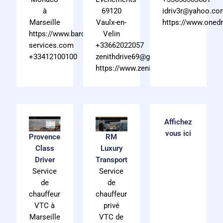
69120
idriv3r@yahoo.co
à
Vaulx-en-
https://www.oned
Marseille
Velin
https://www.barclays-
+33662022057
services.com
zenithdrive69@gmail.com
+33412100100
https://www.zenithdrive.fr/
Affichez
vous ici
Provence
RM
Class
Luxury
Driver
Transport
Service
Service
de
de
chauffeur
chauffeur
VTC à
privé
Marseille
VTC de