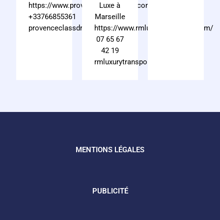
https://www.provenceclassdriver.com/
Luxe à
+33766855361
Marseille
provenceclassdriver@gmail.com
https://www.rmluxurytransport.com/
07 65 67
42 19
rmluxurytransport13@gmail.com
MENTIONS LÉGALES
PUBLICITÉ