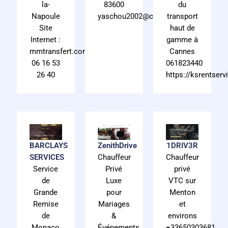
83600
du
la-
yaschou2002@caramail.fr
transport
Napoule
haut de
Site
gamme à
Internet :
Cannes
mmtransfert.com
061823440
06 16 53
https://ksrentser
26 40
ZenithDrive
1DRIV3R
BARCLAYS
Chauffeur
Chauffeur
SERVICES
Privé
privé
Service
Luxe
VTC sur
de
pour
Menton
Grande
Mariages
et
Remise
&
environs
de
Événements
+33650303681
Monaco